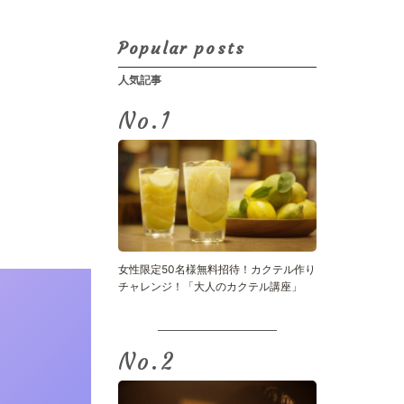
Popular posts
人気記事
No.
女性限定50名様無料招待！カクテル作り
チャレンジ！「大人のカクテル講座」
No.