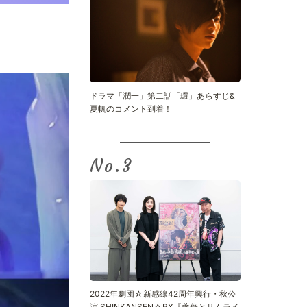
ドラマ「潤一」第二話「環」あらすじ&
夏帆のコメント到着！
No.
2022年劇団☆新感線42周年興行・秋公
演 SHINKANSEN☆RX『薔薇とサムライ