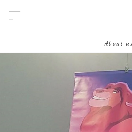
Menu
メニュー
About u
All Posts
新着一覧
Category
イベント
Category
グルメ
Category
ビューティ
Category
エンタメ
Category
ライフ
About us
きらり部女子について
Kirari bu
きらり部スペシャルメンバーについて