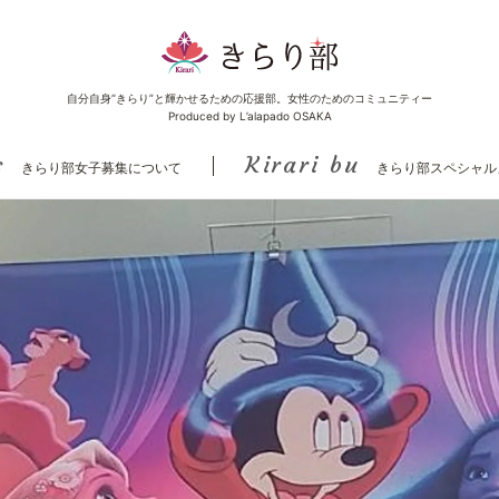
自分自身“きらり”と輝かせるための応援部。女性のためのコミュニティー
Produced by L’alapado OSAKA
s
Kirari bu
きらり部女子募集について
きらり部スペシャル