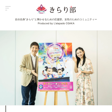
自分自身“きらり”と輝かせるための応援部。女性のためのコミュニティー
Menu
Produced by L’alapado OSAKA
メニュー
All Posts
新着一覧
Category
イベント
Category
グルメ
Category
ビューティ
Category
エンタメ
Category
ライフ
About us
きらり部女子について