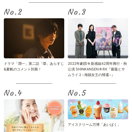
No.
No.
ドラマ「潤一」第二話「環」あらすじ
2022年劇団☆新感線42周年興行・秋
&夏帆のコメント到着！
公演 SHINKANSEN☆RX『薔薇とサ
ムライ２−海賊女王の帰還−』
No.
No.
アイスクリーム万博「あいぱく」