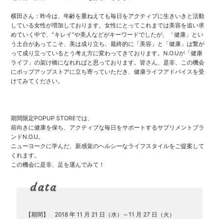
横田さん：昨今は、年齢を重ねえても毎日をアクティブに生きいきと活動
している女性が増加しております。女性にとってこれまでは美容を追い求
めていく中で、“キレイ”や美人などがキーワードでしたが、「健康」とい
う土台があってこそ、美は成り立ち、最終的に「美容」と「健康」は繋が
って成り立っているとう考え方に変わってきております。N.O.Uが「健康
ライフ」の架け橋になれればと思っております。皆さん、是非、この機会
にポップアップストアに立ち寄っていただき、健康ライフアドバイスを受
けてみてください。
期間限定POPUP STOREでは、
前向きに健康を保ち、アクティブな毎日をサポートするサプリメントブラ
ンドN.O.U。
ニューヨークに学んだ、新感覚のヘルシーなライフスタイルをご提案して
くれます。
この機会に是非、足を運んでみて！
data
【期間】 2018 年 11 月 21 日（水）～11 月 27 日（火）