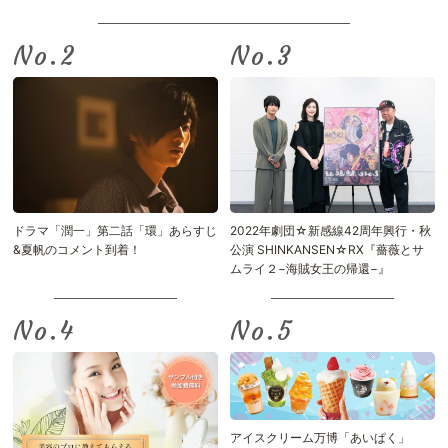
No.
No.
ドラマ「潤一」第二話「環」あらすじ
2022年劇団☆新感線42周年興行・秋
&夏帆のコメント到着！
公演 SHINKANSEN☆RX『薔薇とサ
ムライ２−海賊女王の帰還−』
No.
No.
アイスクリーム万博「あいぱく」