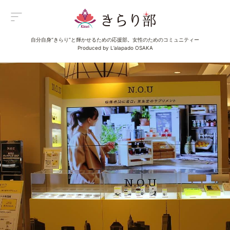
自分自身“きらり”と輝かせるための応援部。女性のためのコミュニティー
Menu
Produced by L’alapado OSAKA
メニュー
All Posts
新着一覧
Category
イベント
Category
グルメ
Category
ビューティ
Category
エンタメ
Category
ライフ
About us
きらり部女子について