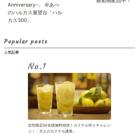
験動画配信中！
Anniversary–」 ＠あべ
のハルカス展望台「ハル
カス300」
Popular posts
人気記事
No.
女性限定50名様無料招待！カクテル作りチャレン
ジ！「大人のカクテル講座」