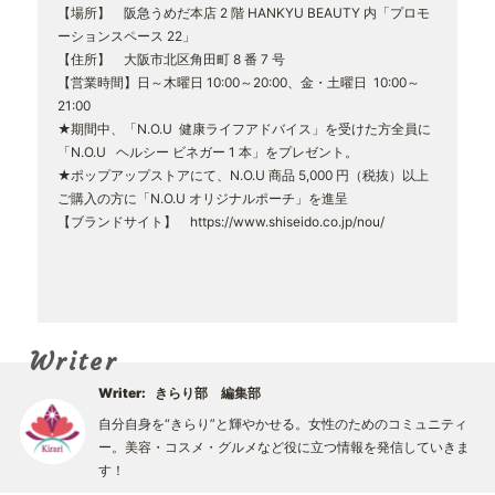
【場所】 阪急うめだ本店 2 階 HANKYU BEAUTY 内「プロモ
ーションスペース 22」
【住所】 大阪市北区角田町 8 番 7 号
【営業時間】日～木曜日 10:00～20:00、金・土曜日 10:00～
21:00
★期間中、「N.O.U 健康ライフアドバイス」を受けた方全員に
「N.O.U ヘルシー ビネガー 1 本」をプレゼント。
★ポップアップストアにて、N.O.U 商品 5,000 円（税抜）以上
ご購入の方に「N.O.U オリジナルポーチ」を進呈
【ブランドサイト】
https://www.shiseido.co.jp/nou/
Writer
Writer:
きらり部 編集部
自分自身を“きらり”と輝やかせる。女性のためのコミュニティ
ー。美容・コスメ・グルメなど役に立つ情報を発信していきま
す！