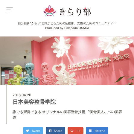
自分自身“きらり”と輝かせるための応援部。女性のためのコミュニティー
Menu
Produced by L’alapado OSAKA
メニュー
All Posts
新着一覧
Category
イベント
Category
グルメ
Category
ビューティ
2018.04.20
Category
日本美容整骨学院
エンタメ
誰でも習得できる オリジナルの美容整骨技術 〝美骨美人〟への美容
Category
ライフ
道
About us
きらり部女子について
Tweet
Share
+1
Hatena