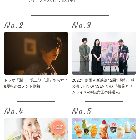
ジ！「大人のカクテル講座」
No.
No.
ドラマ「潤一」第二話「環」あらすじ
2022年劇団☆新感線42周年興行・秋
&夏帆のコメント到着！
公演 SHINKANSEN☆RX『薔薇とサ
ムライ２−海賊女王の帰還−』
No.
No.