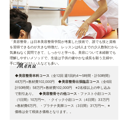
「美容整骨」は日本美容整骨学院が考案した技術で、誰でも技と資格
を習得できるのが大きな特徴だ。レッスンは6人までの少人数制だから
気兼ねなく質問できて、しっかりと学べる。美容について未経験でも
理解しやすいメソッドで、生徒は子供の健やかな成長を願う主婦や、
手に職をつけたい人なども多い。
Menu
◆美容整骨本科コース
（全12回 週1回約4〜5時間・計50時間）
48万円+教材費102,000円
◆美容整骨出張臨店コース
（全6回
計50時間）58万円+教材費102,000円 ※2名様以上の申し込み
で割引あり。
◆美容整骨その他コース
・ファスト小顔コース
（1日間）10万円〜、・クイック小顔コース（4日間）33万円
+教材費6万円、・プラチナ美脚コース（3日間）31万円〜、※
価格は全て税抜き価格となります。。