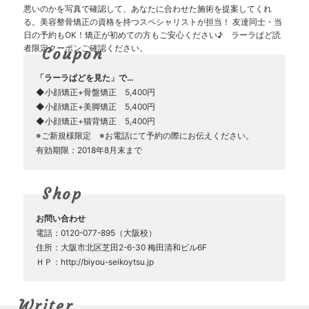
悪いのかを写真で確認して、あなたに合わせた施術を提案してくれ
る。美容整骨矯正の資格を持つスペシャリストが担当！ 友達同士・当
日の予約もOK！矯正が初めての方もご安心ください♪ ラーラぱど読
者限定クーポンご確認ください。
Coupon
「ラーラぱどを見た」で…
◆小顔矯正+骨盤矯正 5,400円
◆小顔矯正+美脚矯正 5,400円
◆小顔矯正+猫背矯正 5,400円
※ご新規様限定 ※お電話にて予約の際にお伝えください。
有効期限：2018年8月末まで
Shop
お問い合わせ
電話：0120-077-895（大阪校）
住所：大阪市北区芝田2-6-30 梅田清和ビル6F
ＨＰ：
http://biyou-seikoytsu.jp
Writer