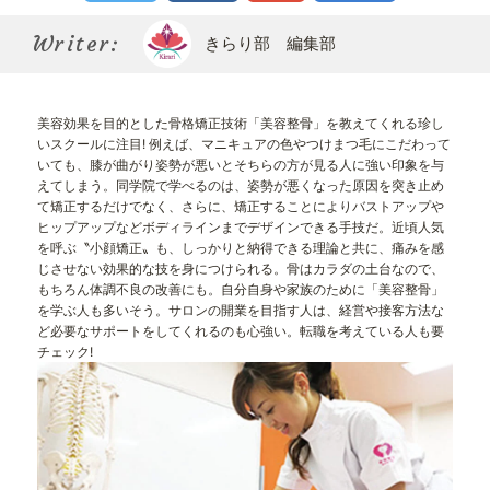
Kirari bu
きらり部スペシャルメンバーについて
Writer:
きらり部 編集部
美容効果を目的とした骨格矯正技術「美容整骨」を教えてくれる珍し
いスクールに注目! 例えば、マニキュアの色やつけまつ毛にこだわって
いても、膝が曲がり姿勢が悪いとそちらの方が見る人に強い印象を与
えてしまう。同学院で学べるのは、姿勢が悪くなった原因を突き止め
て矯正するだけでなく、さらに、矯正することによりバストアップや
ヒップアップなどボディラインまでデザインできる手技だ。近頃人気
を呼ぶ〝小顔矯正〟も、しっかりと納得できる理論と共に、痛みを感
じさせない効果的な技を身につけられる。骨はカラダの土台なので、
もちろん体調不良の改善にも。自分自身や家族のために「美容整骨」
を学ぶ人も多いそう。サロンの開業を目指す人は、経営や接客方法な
ど必要なサポートをしてくれるのも心強い。転職を考えている人も要
チェック!