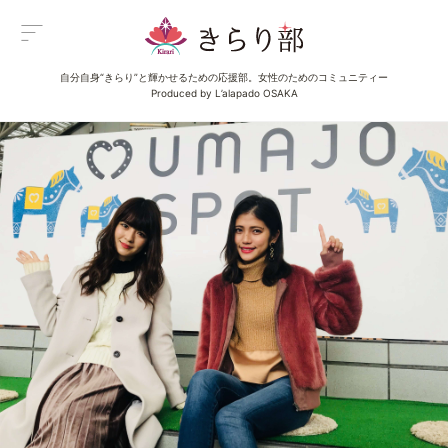
自分自身“きらり”と輝かせるための応援部。女性のためのコミュニティー
Menu
Produced by L’alapado OSAKA
メニュー
All Posts
新着一覧
Category
イベント
Category
グルメ
Category
ビューティ
Category
エンタメ
Category
ライフ
About us
きらり部女子について