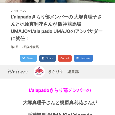
Kirari bu
きらり部スペシャルメンバーについて
2019.02.22
L‘alapadoきらり部メンバーの 大塚真理子さ
んと梶原真利花さんが 阪神競馬場
UMAJO×L’ala pado UMAJOのアンバサダー
に就任！
第1回・2回阪神競馬
Tweet
Share
+1
Hatena
Writer:
きらり部 編集部
L‘alapadoきらり部メンバーの
大塚真理子さんと梶原真利花さんが
阪神競馬場UMAJO×L’ala pado