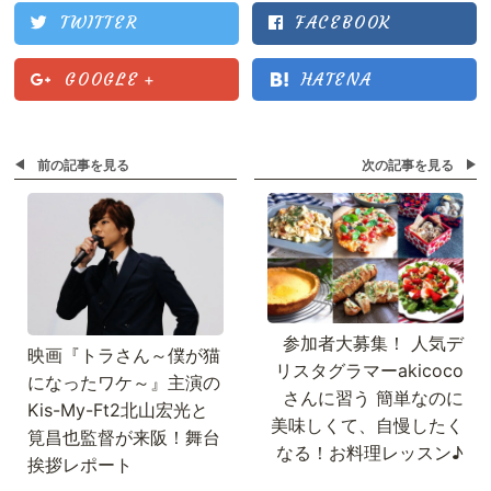
TWITTER
FACEBOOK
GOOGLE
+
HATENA
前の記事を見る
次の記事を見る
参加者大募集！ 人気デ
映画『トラさん～僕が猫
リスタグラマーakicoco
になったワケ～』主演の
さんに習う 簡単なのに
Kis-My-Ft2北山宏光と
美味しくて、自慢したく
筧昌也監督が来阪！舞台
なる！お料理レッスン♪
挨拶レポート