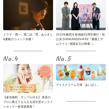
ドラマ「潤一」第二話「環」あらすじ
2022年劇団☆新感線42周年興行・秋
&夏帆のコメント到着！
公演 SHINKANSEN☆RX『薔薇とサ
ムライ２−海賊女王の帰還−』
No.
No.
アイスクリーム万博「あいぱく」
【参加無料・サンプル付き】 美容の
プロに教えてもらえる資生堂オンライ
ンセミナー参加者募集！