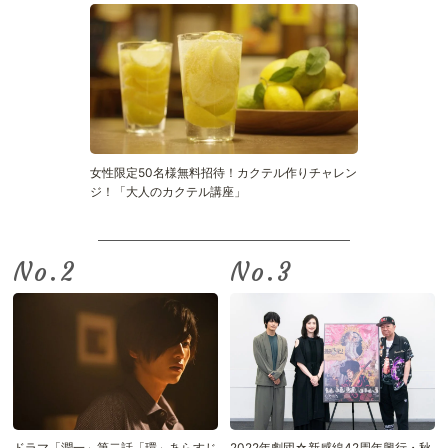
女性限定50名様無料招待！カクテル作りチャレン
ジ！「大人のカクテル講座」
No.
No.
ドラマ「潤一」第二話「環」あらすじ
2022年劇団☆新感線42周年興行・秋