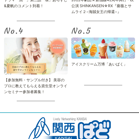
&夏帆のコメント到着！
公演 SHINKANSEN☆RX『薔薇とサ
ムライ２−海賊女王の帰還−』
No.
No.
アイスクリーム万博「あいぱく」
【参加無料・サンプル付き】 美容の
プロに教えてもらえる資生堂オンライ
ンセミナー参加者募集！