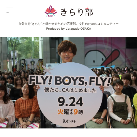
自分自身“きらり”と輝かせるための応援部。女性のためのコミュニティー
Menu
Produced by L’alapado OSAKA
メニュー
All Posts
新着一覧
Category
イベント
Category
グルメ
Category
ビューティ
Category
エンタメ
Category
ライフ
About us
きらり部女子について