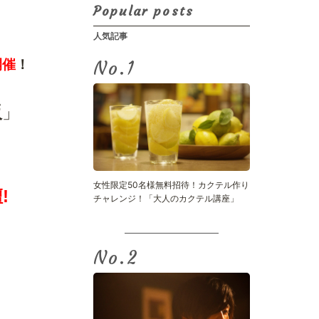
Popular posts
人気記事
開催
！
No.
阪
」
女性限定50名様無料招待！カクテル作り
!
チャレンジ！「大人のカクテル講座」
No.