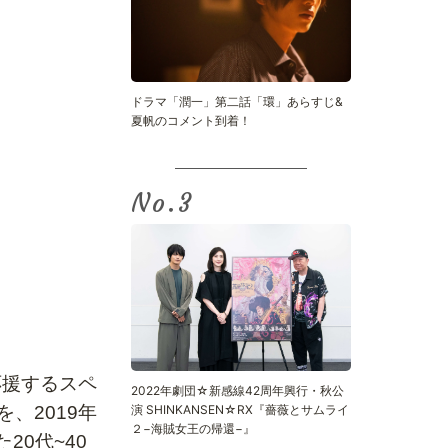
ドラマ「潤一」第二話「環」あらすじ&
夏帆のコメント到着！
No.
応援するスペ
2022年劇団☆新感線42周年興行・秋公
を、2019年
演 SHINKANSEN☆RX『薔薇とサムライ
２−海賊女王の帰還−』
た
20代~40