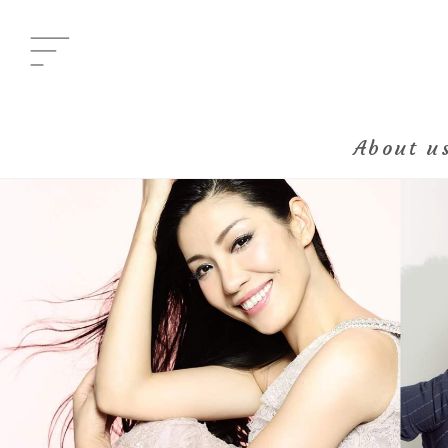
Menu
メニュー
About u
All Posts
新着一覧
Category
イベント
Category
グルメ
Category
ビューティ
Category
エンタメ
Category
ライフ
About us
きらり部女子について
Kirari bu
きらり部スペシャルメンバーについて