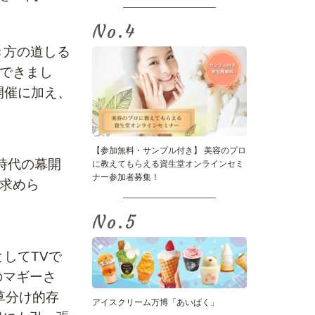
No.
き方の道しる
できまし
開催に加え、
【参加無料・サンプル付き】 美容のプロ
時代の幕開
に教えてもらえる資生堂オンラインセミ
ナー参加者募集！
求めら
No.
してTVで
のマギーさ
草分け的存
アイスクリーム万博「あいぱく」