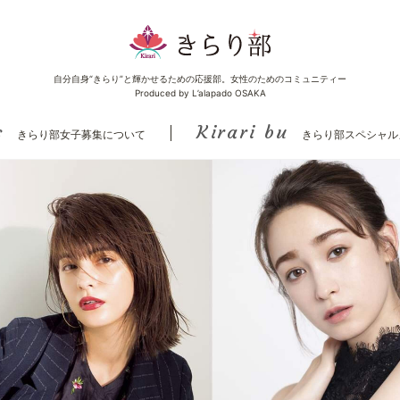
自分自身“きらり”と輝かせるための応援部。女性のためのコミュニティー
Produced by L’alapado OSAKA
s
Kirari bu
きらり部女子募集について
きらり部スペシャル