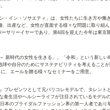
待。
マン・イン・ソサエティ」は、
女性たちに生き方や働
婚、出産など、女性が直面する様々な問題に取り組ん
アニバーサリーイヤーであり、
第6回を迎えた今年は東京
orld～ 新時代の女性を生きる」。
「令和」という新しい
地球や自分のためにサステナビリティを考えることが
ちに、エールを贈る様々なセミナーをご用意。
on』プレゼンツとして元パリコレモデルで、
タレントと
な食生活やヘルシーライフが注目されているモデル
ツとして日本のブライダルファッション界の第一人者であり