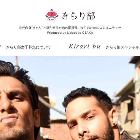
自分自身“きらり”と輝かせるための応援部。女性のためのコミュニティー
Produced by L’alapado OSAKA
s
Kirari bu
きらり部女子募集について
きらり部スペシャル