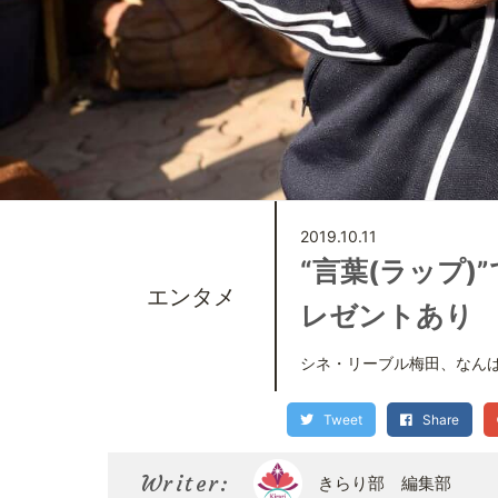
2019.10.11
“言葉(ラップ
エンタメ
レゼントあり
シネ・リーブル梅田、なんば
Tweet
Share
Writer:
きらり部 編集部