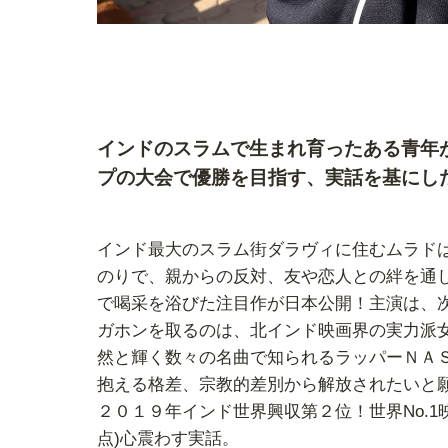
インドのスラムで生まれ育ったある青年
プの大会で優勝を目指す、
実話を基にし
インド最大のスラム街ダラヴィに住むムラド
のりで、親からの反対、友や恋人との絆を通
で喝采を浴びた注目作が日本公開！主演は、
ガホンを取るのは、北インド映画界の実力派
然と輝く数々の名曲で知られるラッパーＮＡ
抱える格差、宗教的差別から解放されたいと
２０１９年インド世界興収第２位！世界No.1映
点)心震わす実話。