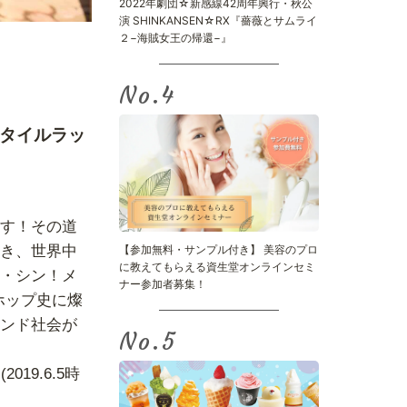
2022年劇団☆新感線42周年興行・秋公
演 SHINKANSEN☆RX『薔薇とサムライ
２−海賊女王の帰還−』
No.
タイルラッ
す！その道
き、世界中
【参加無料・サンプル付き】 美容のプロ
に教えてもらえる資生堂オンラインセミ
・シン！メ
ナー参加者募集！
ホップ史に燦
ンド社会が
No.
9.6.5時