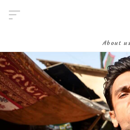
Menu
メニュー
About u
All Posts
新着一覧
Category
イベント
Category
グルメ
Category
ビューティ
Category
エンタメ
Category
ライフ
About us
きらり部女子について
Kirari bu
きらり部スペシャルメンバーについて