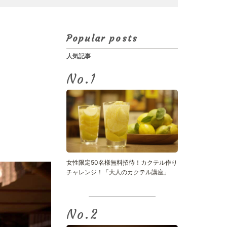
Popular posts
人気記事
。
No.
女性限定50名様無料招待！カクテル作り
チャレンジ！「大人のカクテル講座」
No.