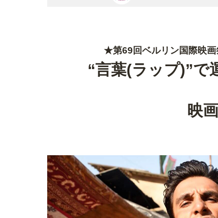
★第69回ベルリン国際映
“言葉(ラップ)”
映