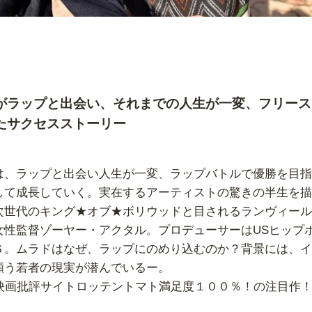
がラップと出会い、それまでの人生が一変、フリース
たサクセスストーリー
は、ラップと出会い人生が一変、ラップバトルで優勝を目指
して成長していく。実在するアーティストの驚きの半生を描
次世代のキング★オブ★ボリウッドと目されるランヴィール
女性監督ゾーヤー・アクタル。プロデューサーはUSヒップ
Ｓ。ムラドはなぜ、ラップにのめり込むのか？背景には、イ
願う若者の現実が潜んでいるー。
画批評サイトロッテントマト満足度１００％！の注目作！(201