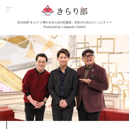
自分自身“きらり”と輝かせるための応援部。女性のためのコミュニティー
Menu
Produced by L’alapado OSAKA
メニュー
All Posts
新着一覧
Category
イベント
Category
グルメ
Category
ビューティ
Category
エンタメ
Category
ライフ
About us
きらり部女子について