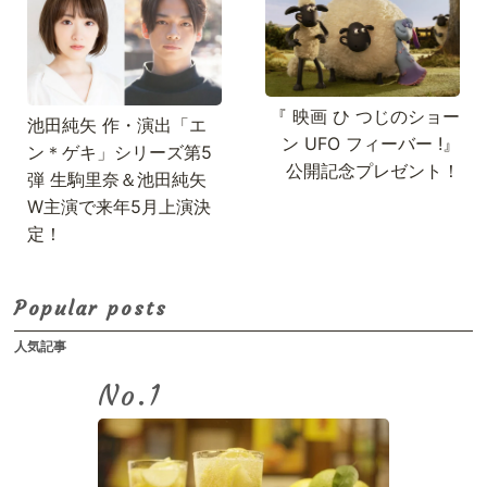
『 映画 ひ つじのショー
池田純矢 作・演出「エ
ン UFO フィーバー !』
ン＊ゲキ」シリーズ第5
公開記念プレゼント！
弾 生駒里奈＆池田純矢
W主演で来年5月上演決
定！
Popular posts
人気記事
No.