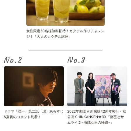
女性限定50名様無料招待！カクテル作りチャレン
ジ！「大人のカクテル講座」
No.
No.
ドラマ「潤一」第二話「環」あらすじ
2022年劇団☆新感線42周年興行・秋
&夏帆のコメント到着！
公演 SHINKANSEN☆RX『薔薇とサ
ムライ２−海賊女王の帰還−』