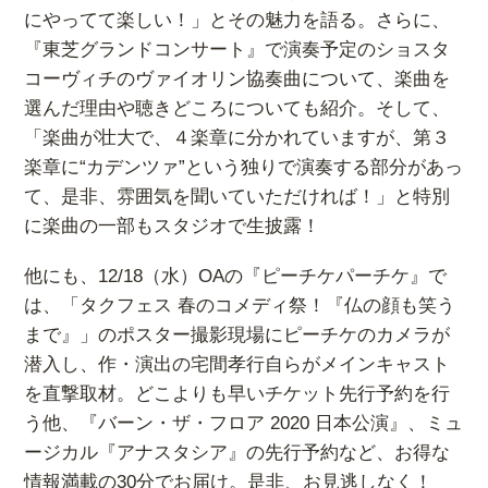
にやってて楽しい！」とその魅力を語る。さらに、
『東芝グランドコンサート』で演奏予定のショスタ
コーヴィチのヴァイオリン協奏曲について、楽曲を
選んだ理由や聴きどころについても紹介。そして、
「楽曲が壮大で、４楽章に分かれていますが、第３
楽章に“カデンツァ”という独りで演奏する部分があっ
て、是非、雰囲気を聞いていただければ！」と特別
に楽曲の一部もスタジオで生披露！
他にも、12/18（水）OAの『ピーチケパーチケ』で
は、「タクフェス 春のコメディ祭！『仏の顔も笑う
まで』」のポスター撮影現場にピーチケのカメラが
潜入し、作・演出の宅間孝行自らがメインキャスト
を直撃取材。どこよりも早いチケット先行予約を行
う他、『バーン・ザ・フロア 2020 日本公演』、ミュ
ージカル『アナスタシア』の先行予約など、お得な
情報満載の30分でお届け。是非、お見逃しなく！