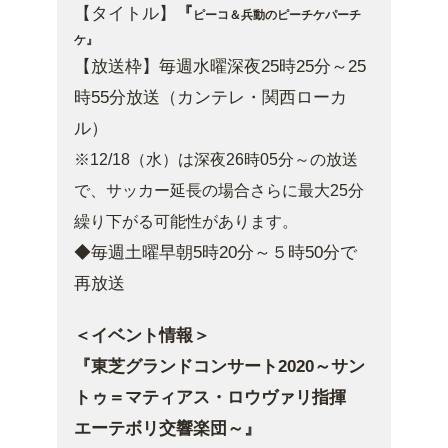
【タイトル】
『
ピーコ＆兵動のピーチケパーチ
ケ』
【放送枠】
毎週水曜深夜25時25分～25
時55分放送（カンテレ・関西ローカ
ル）
※12/18（水）は深夜26時05分～の放送
で、サッカー延長の場合さらに最大25分
繰り下がる可能性があります。
◆毎週土曜早朝5時20分～５時50分で
再放送
＜イベント情報＞
『東芝グランドコンサート2020～サン
トゥ＝マティアス・ロウヴァリ指揮
エーテボリ交響楽団～』