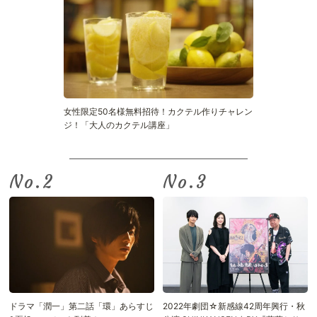
女性限定50名様無料招待！カクテル作りチャレン
ジ！「大人のカクテル講座」
No.
No.
ドラマ「潤一」第二話「環」あらすじ
2022年劇団☆新感線42周年興行・秋