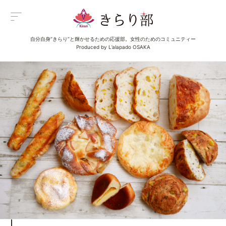
自分自身“きらり”と輝かせるための応援部。女性のためのコミュニティー
Menu
Produced by L’alapado OSAKA
メニュー
All Posts
新着一覧
Category
イベント
Category
グルメ
Category
ビューティ
Category
エンタメ
Category
ライフ
About us
きらり部女子について