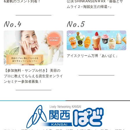
&夏帆のコメント到着！
公演 SHINKANSEN☆RX『薔薇とサ
ムライ２−海賊女王の帰還−』
No.
No.
アイスクリーム万博「あいぱく」
【参加無料・サンプル付き】 美容の
プロに教えてもらえる資生堂オンライ
ンセミナー参加者募集！