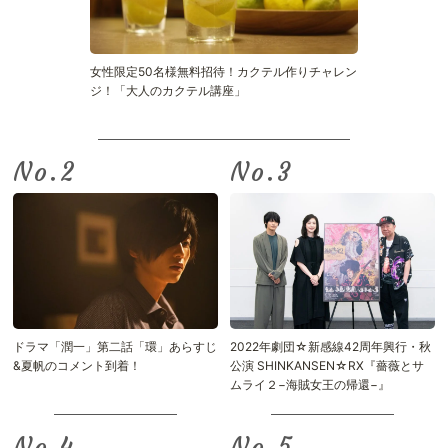
女性限定50名様無料招待！カクテル作りチャレン
ジ！「大人のカクテル講座」
No.
No.
ドラマ「潤一」第二話「環」あらすじ
2022年劇団☆新感線42周年興行・秋
&夏帆のコメント到着！
公演 SHINKANSEN☆RX『薔薇とサ
ムライ２−海賊女王の帰還−』
No.
No.