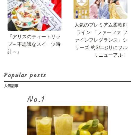
人気のプレミアム柔軟剤
ライン 「ファーファ フ
『アリスのティートリッ
ァインフレグランス」シ
プ～不思議なスイーツ時
リーズ 約3年ぶりにフル
計～』
リニューアル！
Popular posts
人気記事
No.