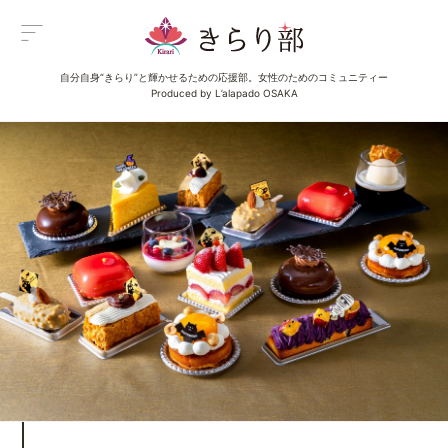
自分自身“きらり”と輝かせるための応援部。女性のためのコミュニティー
Menu
Produced by L’alapado OSAKA
メニュー
All Posts
新着一覧
Category
イベント
Category
グルメ
Category
ビューティ
Category
エンタメ
Category
ライフ
About us
きらり部女子について