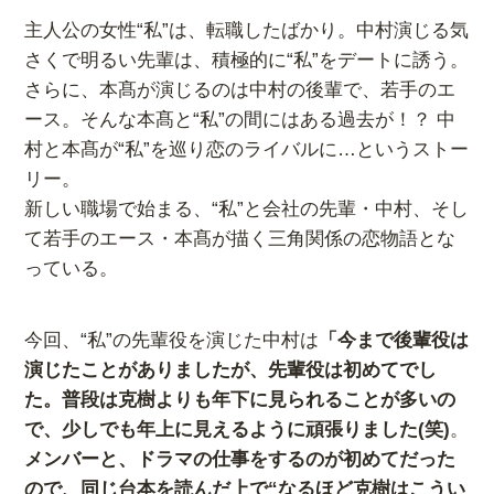
主人公の女性“私”は、転職したばかり。中村演じる気
さくで明るい先輩は、積極的に“私”をデートに誘う。
さらに、本髙が演じるのは中村の後輩で、若手のエ
ース。そんな本髙と“私”の間にはある過去が！？ 中
村と本髙が“私”を巡り恋のライバルに…というストー
リー。
新しい職場で始まる、“私”と会社の先輩・中村、そし
て若手のエース・本髙が描く三角関係の恋物語とな
っている。
今回、“私”の先輩役を演じた中村は
「今まで後輩役は
演じたことがありましたが、先輩役は初めてでし
た。普段は克樹よりも年下に見られることが多いの
で、少しでも年上に見えるように頑張りました(笑)
。
メンバーと、ドラマの仕事をするのが初めてだった
ので、同じ台本を読んだ上で“なるほど克樹はこうい