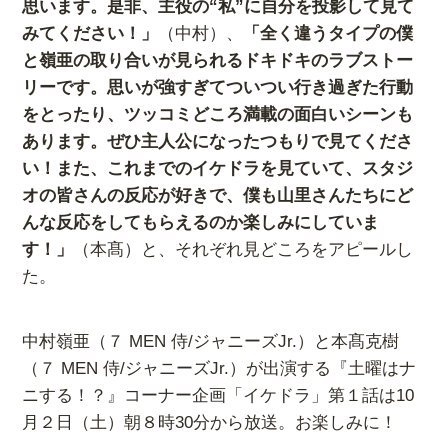
思います。是非、主役の“私”に自分を投影して見て
みてください！」
（中村）、
「全く違うタイプの僕
と嶺亜の取り合いが見られるドキドキのラブストー
リーです。思いが強すぎてついつい行き過ぎた行動
をとったり、ツッコミどころ満載の面白いシーンも
あります。ぜひ主人公になったつもりで見てくださ
い！また、これまでのイケドラを見ていて、スタジ
オの皆さんの反応が好きで、僕も山里さんたちにど
んな反応をしてもらえるのか楽しみにしていま
す！」
（本髙）と、それぞれ見どころをアピールし
た。
中村嶺亜（７ MEN 侍/ジャニーズJr.）と本髙克樹
（７ MEN 侍/ジャニーズJr.）が出演する『土曜はナ
ニする！？』コーナー企画「イケドラ」第１話は10
月２日（土）朝８時30分から放送。お楽しみに！