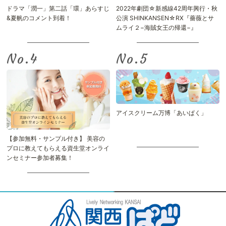
ドラマ「潤一」第二話「環」あらすじ
2022年劇団☆新感線42周年興行・秋
&夏帆のコメント到着！
公演 SHINKANSEN☆RX『薔薇とサ
ムライ２−海賊女王の帰還−』
No.
No.
アイスクリーム万博「あいぱく」
【参加無料・サンプル付き】 美容の
プロに教えてもらえる資生堂オンライ
ンセミナー参加者募集！