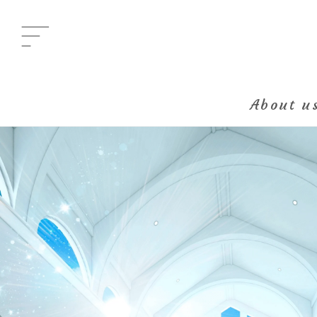
Menu
メニュー
About u
All Posts
新着一覧
Category
イベント
Category
グルメ
Category
ビューティ
Category
エンタメ
Category
ライフ
About us
きらり部女子について
Kirari bu
きらり部スペシャルメンバーについて