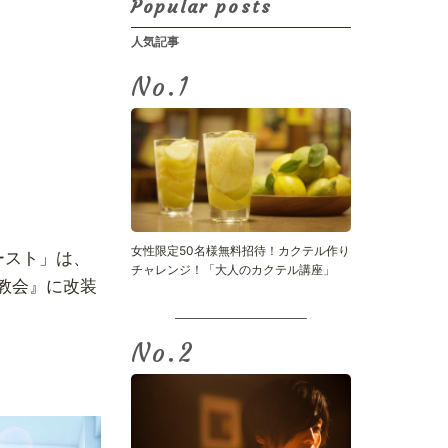
Popular posts
人気記事
No.
女性限定50名様無料招待！カクテル作り
ースト」は、
チャレンジ！「大人のカクテル講座」
教会』に改装
No.