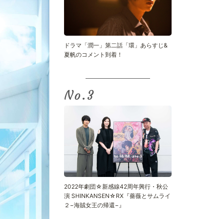
ドラマ「潤一」第二話「環」あらすじ&
夏帆のコメント到着！
No.
2022年劇団☆新感線42周年興行・秋公
演 SHINKANSEN☆RX『薔薇とサムライ
２−海賊女王の帰還−』