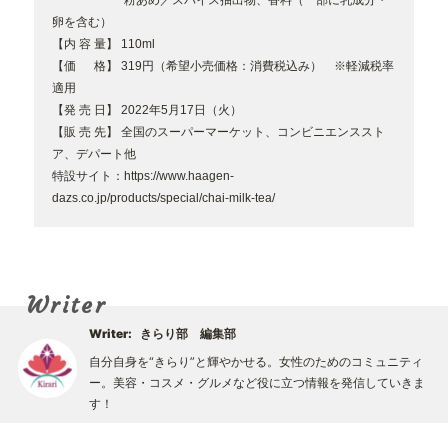
粉あめ／スパイス抽出物、香料（一部に乳成分・
卵を含む）
【内 容 量】 110ml
【価 格】 319円（希望小売価格：消費税込み） ※軽減税率
適用
【発 売 日】 2022年5月17日（火）
【販 売 先】 全国のスーパーマーケット、コンビニエンススト
ア、デパート他
特設サイト：
https://www.haagen-
dazs.co.jp/products/special/chai-milk-tea/
Writer
Writer:
きらり部 編集部
自分自身を“きらり”と輝やかせる。女性のためのコミュニティ
ー。美容・コスメ・グルメなど役に立つ情報を発信していきま
す！