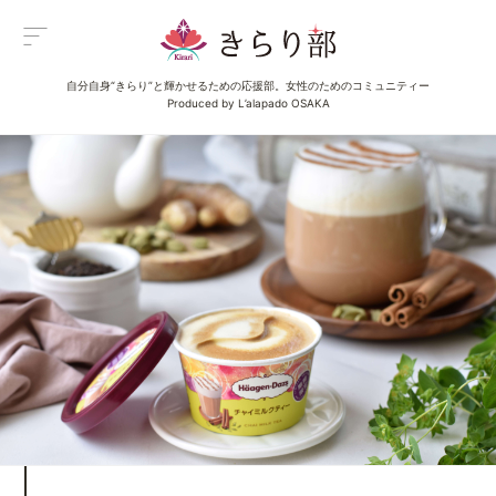
自分自身“きらり”と輝かせるための応援部。女性のためのコミュニティー
Menu
Produced by L’alapado OSAKA
メニュー
All Posts
新着一覧
Category
イベント
Category
グルメ
Category
ビューティ
Category
エンタメ
Category
ライフ
About us
きらり部女子について