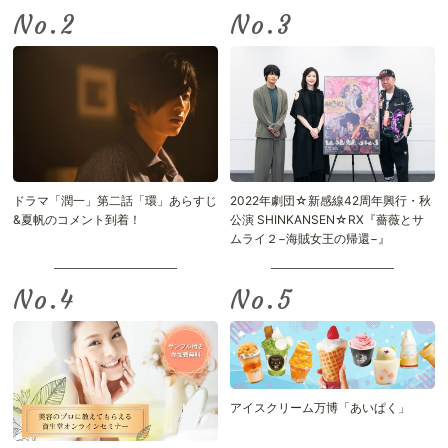
No.
No.
ドラマ「潤一」第二話「環」あらすじ
2022年劇団☆新感線42周年興行・秋
&夏帆のコメント到着！
公演 SHINKANSEN☆RX『薔薇とサ
ムライ２−海賊女王の帰還−』
No.
No.
アイスクリーム万博「あいぱく」