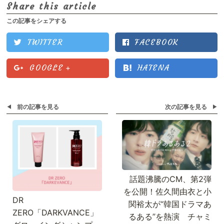
Share this article
この記事をシェアする
TWITTER
FACEBOOK
GOOGLE
+
HATENA
前の記事を見る
次の記事を見る
話題沸騰のCM、第2弾
を公開！佐久間由衣と小
DR
関裕太が“韓国ドラマあ
ZERO「DARKVANCE」
るある”を熱演 チャミ