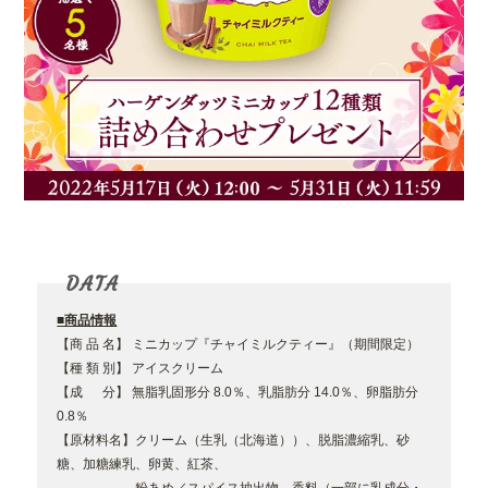
DATA
■商品情報
【商 品 名】 ミニカップ『チャイミルクティー』（期間限定）
【種 類 別】 アイスクリーム
【成 分】 無脂乳固形分 8.0％、乳脂肪分 14.0％、卵脂肪分
0.8％
【原材料名】クリーム（生乳（北海道））、脱脂濃縮乳、砂
糖、加糖練乳、卵黄、紅茶、