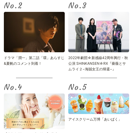
No.
No.
ドラマ「潤一」第二話「環」あらすじ
2022年劇団☆新感線42周年興行・秋
&夏帆のコメント到着！
公演 SHINKANSEN☆RX『薔薇とサ
ムライ２−海賊女王の帰還−』
No.
No.
アイスクリーム万博「あいぱく」