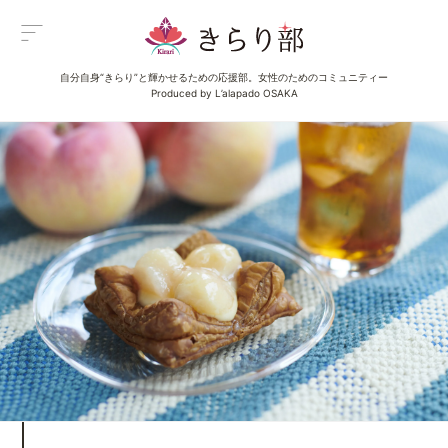
自分自身“きらり”と輝かせるための応援部。女性のためのコミュニティー
Menu
Produced by L’alapado OSAKA
メニュー
All Posts
新着一覧
Category
イベント
Category
グルメ
Category
ビューティ
Category
エンタメ
Category
ライフ
About us
きらり部女子について