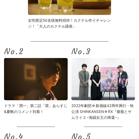
女性限定50名様無料招待！カクテル作りチャレン
ジ！「大人のカクテル講座」
No.
No.
ドラマ「潤一」第二話「環」あらすじ
2022年劇団☆新感線42周年興行・秋
&夏帆のコメント到着！
公演 SHINKANSEN☆RX『薔薇とサ
ムライ２−海賊女王の帰還−』
No.
No.