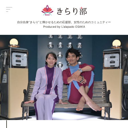
自分自身“きらり”と輝かせるための応援部。女性のためのコミュニティー
Menu
Produced by L’alapado OSAKA
メニュー
All Posts
新着一覧
Category
イベント
Category
グルメ
Category
ビューティ
Category
エンタメ
Category
ライフ
About us
きらり部女子について