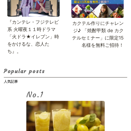
『カンテレ・フジテレビ
カクテル作りにチャレン
系 火曜夜１１時ドラマ
ジ♪ 「焼酎甲類 de カク
「火ドラ★イレブン」時
テルセミナー」に限定15
をかけるな、恋人た
名様を無料ご招待！
ち』。
Popular posts
人気記事
No.