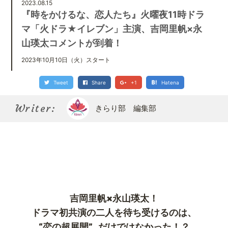
Kirari bu
2023.08.15
きらり部スペシャルメンバーについて
『時をかけるな、恋人たち』火曜夜11時ドラ
マ「火ドラ★イレブン」主演、吉岡里帆×永
山瑛太コメントが到着！
2023年10月10日（火）スタート
Tweet
Share
+1
Hatena
Writer:
きらり部 編集部
吉岡里帆×永山瑛太！
ドラマ初共演の二人を待ち受けるのは、
“恋の超展開”…だけではなかった！？