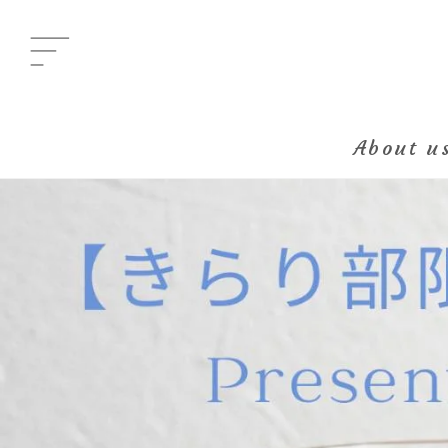
Menu
メニュー
About u
All Posts
新着一覧
Category
イベント
Category
グルメ
Category
ビューティ
Category
エンタメ
Category
ライフ
About us
きらり部女子について
Kirari bu
きらり部スペシャルメンバーについて