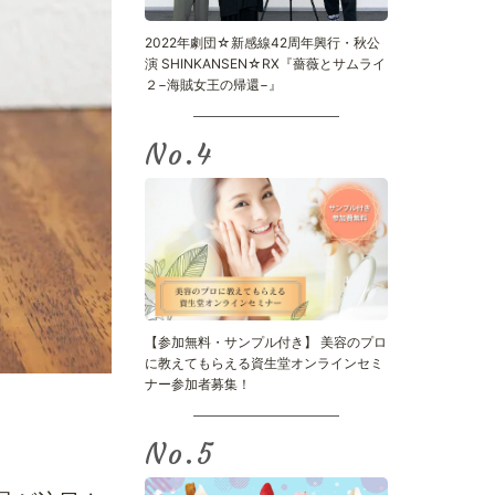
2022年劇団☆新感線42周年興行・秋公
演 SHINKANSEN☆RX『薔薇とサムライ
２−海賊女王の帰還−』
No.
【参加無料・サンプル付き】 美容のプロ
に教えてもらえる資生堂オンラインセミ
ナー参加者募集！
No.