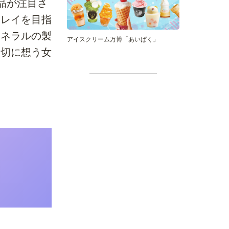
品が注目さ
キレイを目指
ミネラルの製
アイスクリーム万博「あいぱく」
大切に想う女
、
る