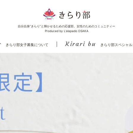
自分自身“きらり”と輝かせるための応援部。女性のためのコミュニティー
Produced by L’alapado OSAKA
s
Kirari bu
きらり部女子募集について
きらり部スペシャル