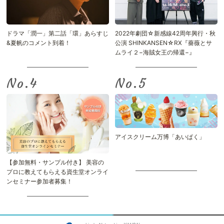
ドラマ「潤一」第二話「環」あらすじ
2022年劇団☆新感線42周年興行・秋
&夏帆のコメント到着！
公演 SHINKANSEN☆RX『薔薇とサ
ムライ２−海賊女王の帰還−』
No.
No.
アイスクリーム万博「あいぱく」
【参加無料・サンプル付き】 美容の
プロに教えてもらえる資生堂オンライ
ンセミナー参加者募集！