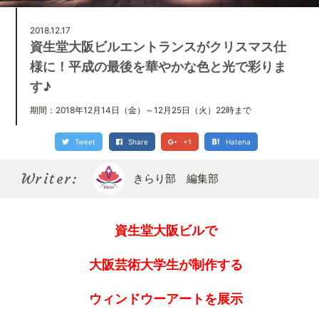
Kirari bu
きらり部スペシャルメンバーについて
2018.12.17
資生堂大阪ビルエントランスがクリスマス仕
様に！平成の最後を華やかな色と光で彩りま
す♪
期間：2018年12月14日（金）～12月25日（火）22時まで
Tweet
Share
+1
Hatena
Writer:
きらり部 編集部
資生堂大阪ビルで
大阪芸術大学生が制作する
ウィンドウーアートを展示