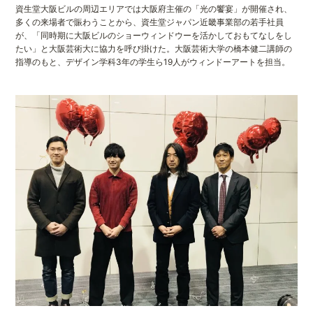
資生堂大阪ビルの周辺エリアでは大阪府主催の「光の饗宴」が開催され、
多くの来場者で賑わうことから、資生堂ジャパン近畿事業部の若手社員
が、「同時期に大阪ビルのショーウィンドウーを活かしておもてなしをし
たい」と大阪芸術大に協力を呼び掛けた。大阪芸術大学の橋本健二講師の
指導のもと、デザイン学科3年の学生ら19人がウィンドーアートを担当。