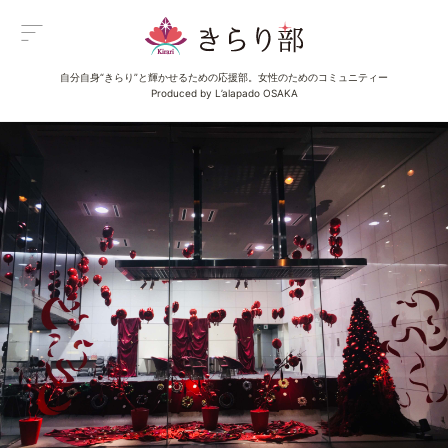
自分自身“きらり”と輝かせるための応援部。女性のためのコミュニティー
Menu
Produced by L’alapado OSAKA
メニュー
All Posts
新着一覧
Category
イベント
Category
グルメ
Category
ビューティ
Category
エンタメ
Category
ライフ
About us
きらり部女子について