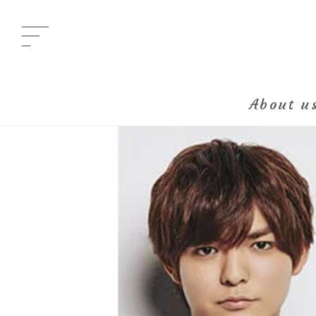
Menu
メニュー
About u
All Posts
新着一覧
Category
イベント
Category
グルメ
Category
ビューティ
Category
エンタメ
Category
ライフ
About us
きらり部女子について
Kirari bu
きらり部スペシャルメンバーについて