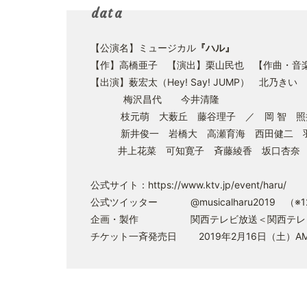
data
【公演名】ミュージカル
『ハル』
【作】高橋亜子 【演出】栗山民也 【作曲・音
【出演】薮宏太（Hey! Say! JUMP） 北乃
梅沢昌代 今井清隆
枝元萌 大薮丘 藤谷理子 ／ 岡 智 照
新井俊一 岩橋大 高瀬育海 西田健二 羽
井上花菜 可知寛子 斉藤綾香 坂口杏
公式サイト：
https://www.ktv.jp/event/haru/
公式ツイッター @musicalharu2019 （
企画・製作 関西テレビ放送＜関西テレビ放
チケット一斉発売日 2019年2月16日（土）AM