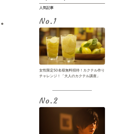
人気記事
No.
』。
女性限定50名様無料招待！カクテル作り
チャレンジ！「大人のカクテル講座」
No.