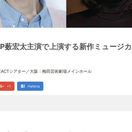
! JUMP薮宏太主演で上演する新作ミュー
赤坂ACTシアター／大阪：梅田芸術劇場メインホール
+1
Hatena