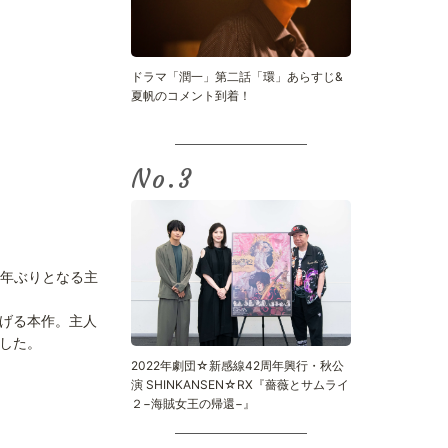
ドラマ「潤一」第二話「環」あらすじ&
夏帆のコメント到着！
No.
0年ぶりとなる主
げる本作。主人
した。
2022年劇団☆新感線42周年興行・秋公
演 SHINKANSEN☆RX『薔薇とサムライ
２−海賊女王の帰還−』