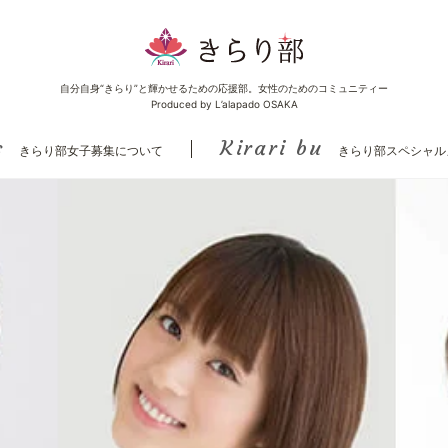
自分自身“きらり”と輝かせるための応援部。女性のためのコミュニティー
Produced by L’alapado OSAKA
s
Kirari bu
きらり部女子募集について
きらり部スペシャル