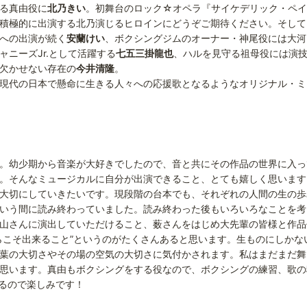
る真由役に
北乃きい
。初舞台のロック☆オペラ『サイケデリック・ペイ
積極的に出演する北乃演じるヒロインにどうぞご期待ください。そして
への出演が続く
安蘭けい
、ボクシングジムのオーナー・神尾役には大河
ニーズJr.として活躍する
七五三掛龍也
、ハルを見守る祖母役には演
欠かせない存在の
今井清隆
。
現代の日本で懸命に生きる人々への応援歌となるようなオリジナル・ミ
。幼少期から音楽が大好きでしたので、音と共にその作品の世界に入っ
。そんなミュージカルに自分が出演できること、とても嬉しく思います
大切にしていきたいです。現段階の台本でも、それぞれの人間の生の歩
いう間に読み終わっていました。読み終わった後もいろいろなことを考
山さんに演出していただけること、薮さんをはじめ大先輩の皆様と作品
らこそ出来ること”というのがたくさんあると思います。生ものにしかな
葉の大切さやその場の空気の大切さに気付かされます。私はまだまだ舞
思います。真由もボクシングをする役なので、ボクシングの練習、歌の
るので楽しみです！