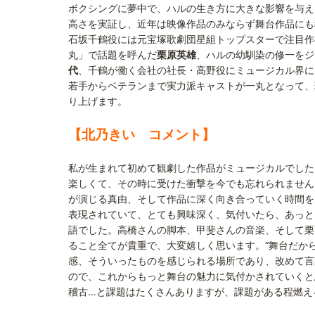
ボクシングに夢中で、ハルの生き方に大きな影響を与え
高さを実証し、近年は映像作品のみならず舞台作品にも
石坂千鶴役には元宝塚歌劇団星組トップスターで注目作
丸」で話題を呼んだ
栗原英雄
、ハルの幼馴染の修一をジャ
代
、千鶴が働く会社の社長・高野役にミュージカル界に
若手からベテランまで実力派キャストが一丸となって、
り上げます。
【北乃きい コメント】
私が生まれて初めて観劇した作品がミュージカルでした
楽しくて、その時に受けた衝撃を今でも忘れられません
が演じる真由、そして作品に深く向き合っていく時間を
表現されていて、とても興味深く、気付いたら、あっと
語でした。高橋さんの脚本、甲斐さんの音楽、そして栗
ること全てが貴重で、大変嬉しく思います。“舞台だか
感、そういったものを感じられる場所であり、改めて言
ので、これからもっと舞台の魅力に気付かされていくと
稽古…と課題はたくさんありますが、課題がある程燃え