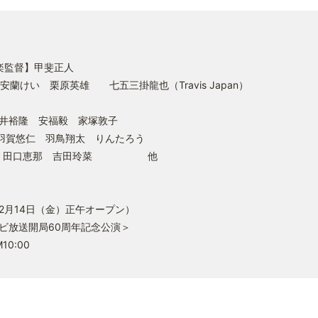
楽監督】甲斐正人
きい 安蘭けい 栗原英雄 七五三掛龍也（Travis Japan）
井裕隆 安福毅 家塚敦子
賀悠仁 羽鳥翔太 りんたろう
奈 田口恵那 吉田玲菜 他
※12月14日（金）正午オープン）
送開局60周年記念公演＞
10:00