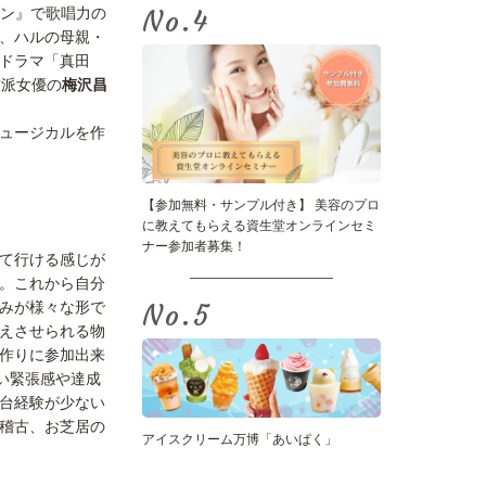
ン』で歌唱力の
No.
、ハルの母親・
ドラマ「真田
技派女優の
梅沢昌
ュージカルを作
【参加無料・サンプル付き】 美容のプロ
に教えてもらえる資生堂オンラインセミ
ナー参加者募集！
て行ける感じが
。これから自分
みが様々な形で
No.
えさせられる物
作りに参加出来
い緊張感や達成
台経験が少ない
稽古、お芝居の
アイスクリーム万博「あいぱく」