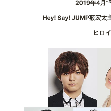
2019
年
4
月
Hey! Say! JUMP
薮宏太
ヒロ