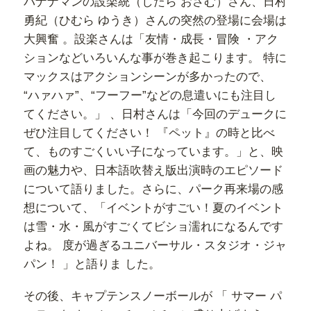
バナナマンの設楽統（したら おさむ）さん、日村
勇紀（ひむら ゆうき）さんの突然の登場に会場は
大興奮 。設楽さんは「友情・成長・冒険 ・アク
ションなどいろいんな事が巻き起こります。 特に
マックスはアクションシーンが多かったので、
“ハァハァ”、“フーフー”などの息遣いにも注目し
てください。」 、日村さんは「今回のデュークに
ぜひ注目してください！ 『ペット』の時と比べ
て、ものすごくいい子になっています。」と、映
画の魅力や、日本語吹替え版出演時のエピソード
について語りました。さらに、パーク再来場の感
想について、「イベントがすごい！夏のイベント
は雪・水・風がすごくてビショ濡れになるんです
よね。 度が過ぎるユニバーサル・スタジオ・ジャ
パン！ 」と語りま した。
その後、キャプテンスノーボールが 「 サマー パ