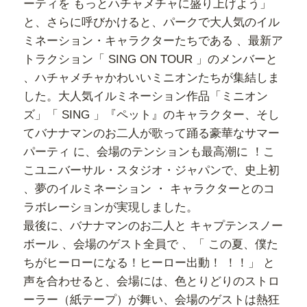
ーティを もっとハチャメチャに盛り上げよう」
と、さらに呼び
かけると、パークで大人気のイル
ミネーション・キャラクターたちである 、最新ア
トラクション「 SING ON TOUR 」のメンバーと
、ハチャメチャかわいいミニオンたちが集結しま
した。大人気イルミネーション作品「ミニオン
ズ」「 SING 」『ペット』のキャラクター、そし
てバナナマンのお二人が歌って踊る豪華なサマー
パーティ に、会場のテンションも最高潮に ！こ
こユニバーサル・スタジオ・ジャパンで、史上初
、夢のイルミネーション ・ キャラクターとのコ
ラボレーションが実現しました。
最後に、バナナマンのお二人と キャプテンスノー
ボール 、会場のゲスト全員で 、「 この夏、僕た
ちがヒーロー
になる！ヒーロー出動！ ！！」 と
声を合わせると、会場には、色とりどりのストロ
ーラー（紙テープ）が舞い、会場のゲストは熱狂