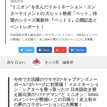
Kirari bu
2019.07.9
きらり部スペシャルメンバーについて
“ミニオン”を生んだイルミネーション・エン
ターテイメントの 大ヒット映画「ペット」待
望のシリーズ最新作 『ペット２』公開記念イ
ベントレポート！
日本語吹き替え版出演の“バナナマン”と ミニオン、SINGのメンバー
が勢揃い この日限り！史上初※の夢のコラボレーションに大興奮！
Tweet
Share
+1
Hatena
Writer:
きらり部 編集部
今作で大活躍のウサギの“キャプテンスノー
ボール”がパークに初登場！ イルミネーショ
ン・シアターを乗っ取った!? 日本語吹き替
え版出演の“バナナマン”と ミニオン、SING
のメンバーが勢揃い この日限り！史上初※
の夢のコラボレーションに大興奮！