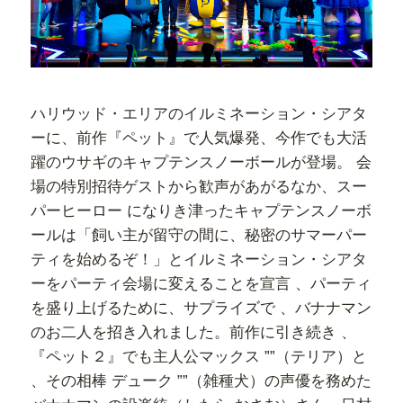
ハリウッド・エリアのイルミネーション・シアタ
ーに、前作『ペット』で人気爆発、今作でも大活
躍のウサギのキャプテンスノーボールが登場。 会
場の特別招待ゲストから歓声があがるなか、スー
パーヒーロー になりき津ったキャプテンスノーボ
ールは「飼い主が留守の間に、秘密のサマーパー
ティを始めるぞ！」とイルミネーション・シアタ
ーをパーティ会場に変えることを宣言 、パーティ
を盛り上げるために、サプライズで 、バナナマン
のお二人を招き入れました。前作に引き続き 、
『ペット２』でも主人公マックス ””（テリア）と
、その相棒 デューク ””（雑種犬）の声優を務めた