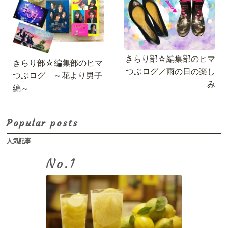
きらり部☆編集部のヒマ
きらり部☆編集部のヒマ
つぶログ／雨の日の楽し
つぶログ ～花より男子
み
編～
Popular posts
人気記事
No.