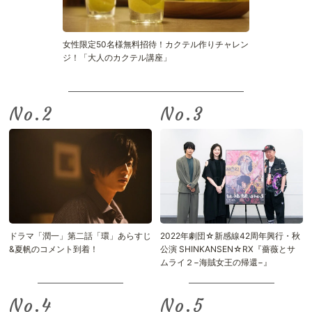
女性限定50名様無料招待！カクテル作りチャレン
ジ！「大人のカクテル講座」
No.
No.
ドラマ「潤一」第二話「環」あらすじ
2022年劇団☆新感線42周年興行・秋
&夏帆のコメント到着！
公演 SHINKANSEN☆RX『薔薇とサ
ムライ２−海賊女王の帰還−』
No.
No.