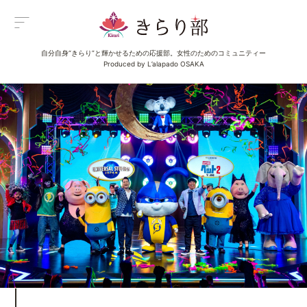
自分自身“きらり”と輝かせるための応援部。女性のためのコミュニティー
Menu
Produced by L’alapado OSAKA
メニュー
All Posts
新着一覧
Category
イベント
Category
グルメ
Category
ビューティ
Category
エンタメ
Category
ライフ
About us
きらり部女子について