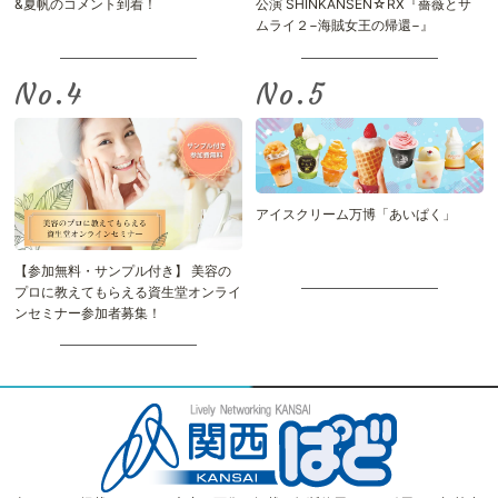
&夏帆のコメント到着！
公演 SHINKANSEN☆RX『薔薇とサ
ムライ２−海賊女王の帰還−』
No.
No.
アイスクリーム万博「あいぱく」
【参加無料・サンプル付き】 美容の
プロに教えてもらえる資生堂オンライ
ンセミナー参加者募集！