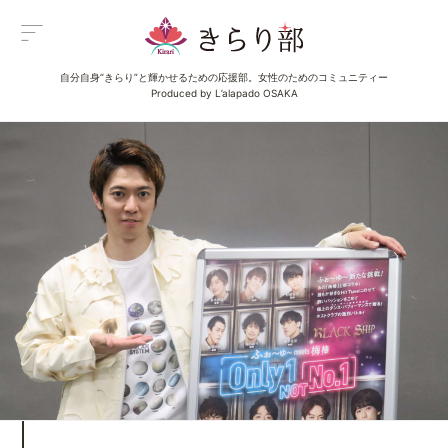
自分自身“きらり”と輝かせるための応援部。女性のためのコミュニティー
Menu
Produced by L’alapado OSAKA
メニュー
All Posts
新着一覧
Category
イベント
Category
グルメ
Category
ビューティ
Category
エンタメ
Category
ライフ
About us
きらり部女子について