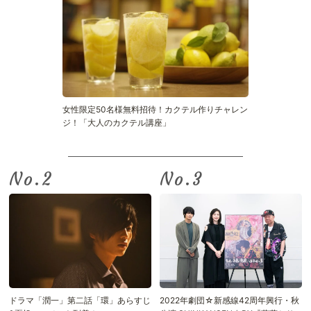
女性限定50名様無料招待！カクテル作りチャレン
ジ！「大人のカクテル講座」
No.
No.
ドラマ「潤一」第二話「環」あらすじ
2022年劇団☆新感線42周年興行・秋