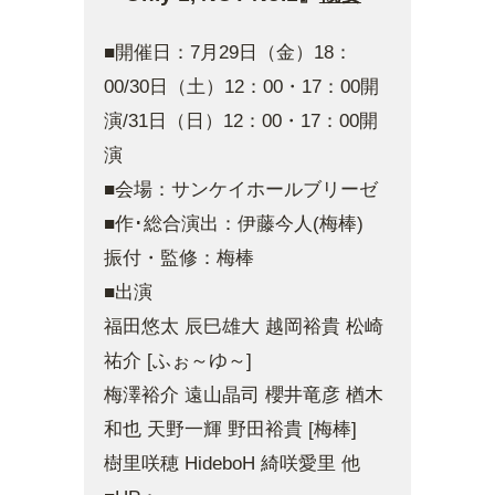
■開催日：7月29日（金）18：
00/30日（土）12：00・17：00開
演/31日（日）12：00・17：00開
演
■会場：サンケイホールブリーゼ
■作･総合演出：伊藤今人(梅棒)
振付・監修：梅棒
■出演
福田悠太 辰巳雄大 越岡裕貴 松崎
祐介 [ふぉ～ゆ～]
梅澤裕介 遠山晶司 櫻井竜彦 楢木
和也 天野一輝 野田裕貴 [梅棒]
樹里咲穂 HideboH 綺咲愛里 他