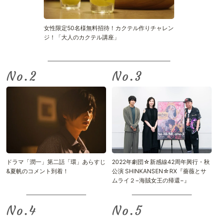
女性限定50名様無料招待！カクテル作りチャレン
ジ！「大人のカクテル講座」
No.
No.
ドラマ「潤一」第二話「環」あらすじ
2022年劇団☆新感線42周年興行・秋
&夏帆のコメント到着！
公演 SHINKANSEN☆RX『薔薇とサ
ムライ２−海賊女王の帰還−』
No.
No.