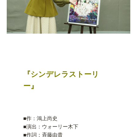
『シンデレラストーリ
ー』
■作：鴻上尚史
■演出：ウォーリー木下
■作詞：斉藤由貴