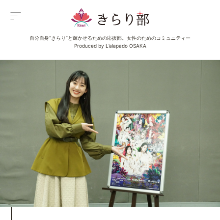
自分自身“きらり”と輝かせるための応援部。女性のためのコミュニティー
Menu
Produced by L’alapado OSAKA
メニュー
All Posts
新着一覧
Category
イベント
Category
グルメ
Category
ビューティ
Category
エンタメ
Category
ライフ
About us
きらり部女子について