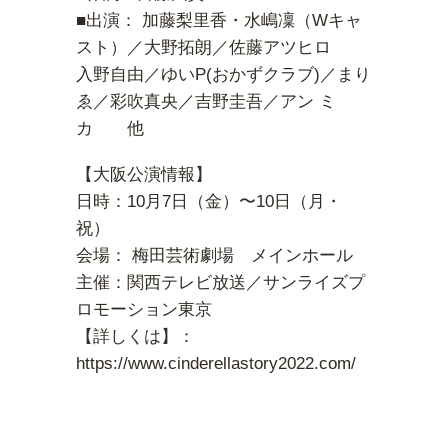
■出演： 加藤梨里香・水嶋凜（Wキャ
スト）／大野拓朗／佐藤アツヒロ
入野自由／ゆいP(おかずクラブ)／まり
ゑ／彩吹真央／吉野圭吾／アン ミ
カ 他
【大阪公演情報】
日時：10月7日（金）〜10日（月・
祝）
会場： 梅田芸術劇場 メインホール
主催：関西テレビ放送／サンライズプ
ロモーション東京
【詳しくは】：
https://www.cinderellastory2022.com/