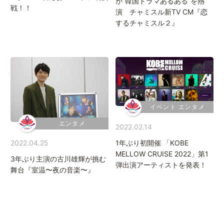
が“韓国ドラマあるある”を熱
戦！！
演 チャミスル新TV CM『恋
するチャミスル２』
イベント エンタメ
エンタメ
2022.02.14
1年ぶり初開催 「KOBE
2022.04.25
MELLOW CRUISE 2022」第1
3年ぶり主演の古川雄輝が挑む
弾出演アーティストを発表！
舞台『室温〜夜の音楽〜』