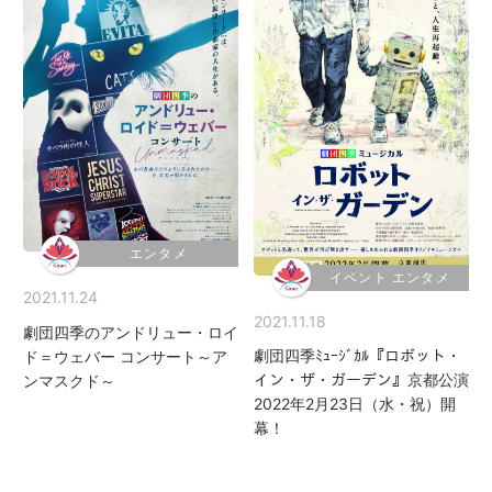
エンタメ
イベント エンタメ
2021.11.24
2021.11.18
劇団四季のアンドリュー・ロイ
劇団四季ﾐｭｰｼﾞｶﾙ『ロボット・
ド＝ウェバー コンサート～ア
イン・ザ・ガーデン』京都公演
ンマスクド～
2022年2月23日（水・祝）開
幕！