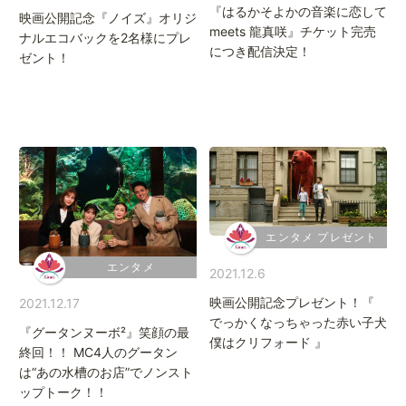
『はるかそよかの音楽に恋して
映画公開記念『ノイズ』オリジ
meets 龍真咲』チケット完売
ナルエコバックを2名様にプレ
につき配信決定！
ゼント！
エンタメ プレゼント
エンタメ
2021.12.6
映画公開記念プレゼント！『
2021.12.17
でっかくなっちゃった赤い子犬
『グータンヌーボ²』笑顔の最
僕はクリフォード 』
終回！！ MC4人のグータン
は“あの水槽のお店”でノンスト
ップトーク！！