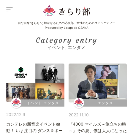
自分自身“きらり”と輝かせるための応援部。女性のためのコミュニティー
Menu
Produced by L’alapado OSAKA
メニュー
Category entry
イベント
,
エンタメ
All Posts
新着一覧
Category
イベント
Category
グルメ
Category
ビューティ
Category
エンタメ
イベント エンタメ
エンタメ
Category
ライフ
2022.12.9
2022.11.10
About us
きらり部女子について
カンテレの新音楽イベント始
『4000 マイルズ～旅立ちの時
動！ いま注目の ダンス＆ボー
～』その夏、僕は大人になった