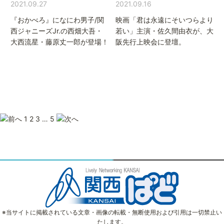
2021.09.27
2021.09.16
『おかべろ』になにわ男子/関
映画「君は永遠にそいつらより
西ジャニーズJr.の西畑大吾・
若い」主演・佐久間由衣が、大
大西流星・藤原丈一郎が登場！
阪先行上映会に登壇。
投
稿
ナ
1
2
3
…
5
ビ
ゲ
ー
シ
ョ
ン
※当サイトに掲載されている文章・画像の転載・無断使用および引用は一切禁止い
たします。