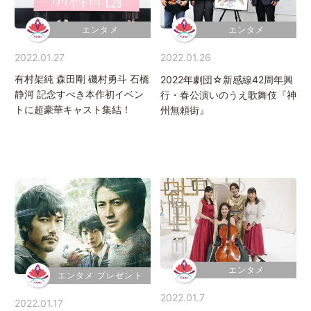
エンタメ
エンタメ
2022.01.27
2022.01.26
有村架純 森田剛 磯村勇斗 石橋
2022年劇団☆新感線42周年興
静河 記念すべき本作初イベン
行・春公演いのうえ歌舞伎『神
トに超豪華キャスト集結！
州無頼街』
エンタメ
エンタメ プレゼント
2022.01.7
2022.01.17