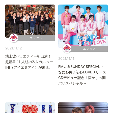
エンタメ
2021.11.12
エンタメ
地上波バラエティー初出演！
2021.11.11
超新星 11 人組の次世代スター
FM大阪SUNDAY SPECIAL ～
INI（アイエヌアイ）が来店。
なにわ男子初心LOVEリリース
CDデビュー記念！懐かしの関
バリスペシャル～