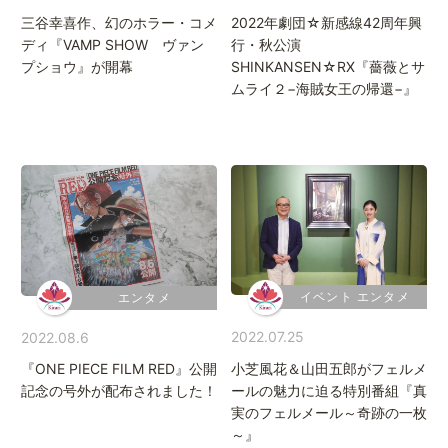
三谷幸喜作、幻のホラー・コメ
2022年劇団☆新感線42周年興
ディ『VAMP SHOW ヴァン
行・秋公演
プショウ』が開幕
SHINKANSEN☆RX『薔薇とサ
ムライ２−海賊女王の帰還−』
イベント エンタメ
エンタメ
2022.07.25
2022.08.6
小芝風花＆山田五郎がフェルメ
『ONE PIECE FILM RED』公開
ールの魅力に迫る特別番組『真
記念の号外が配布されました！
実のフェルメール～奇跡の一枚
～』