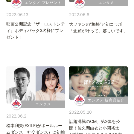
エンタメ プレゼント
エンタメ
2022.06.13
2022.06.8
映画公開記念『ザ・ロストシテ
大ファンの“梅棒”と初コラボ
ィ』ボディバック3名様にプレ
「念願が叶って」嬉しいです。
ゼント！
エンタメ 新商品紹介
エンタメ
2022.05.20
2022.06.2
話題沸騰のCM、第2弾を公
松本利夫(EXILE)がボールルー
開！佐久間由衣と小関裕太
ムダンス（社交ダンス）に初挑