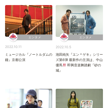
エンタメ
エンタメ
2022.10.11
2022.10.5
ミュージカル『ノートルダムの
池田純矢『エン＊ゲキ』シリー
鐘』京都公演
ズ第6弾 最新作の主演は、中山
優馬
即興音楽舞踏劇『砂の
城』