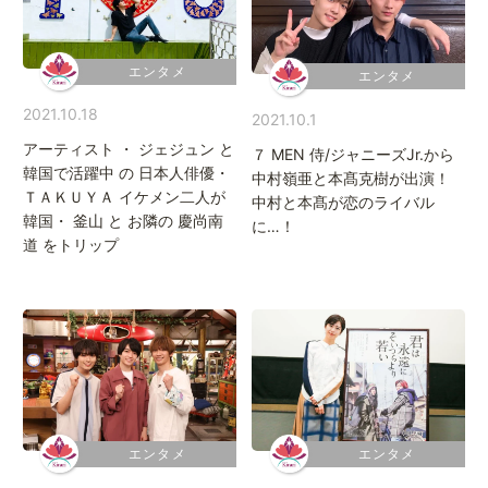
エンタメ
エンタメ
2021.10.18
2021.10.1
アーティスト ・ ジェジュン と
７ MEN 侍/ジャニーズJr.から
韓国で活躍中 の 日本人俳優・
中村嶺亜と本髙克樹が出演！
ＴＡＫＵＹＡ イケメン二人が
中村と本髙が恋のライバル
韓国・ 釜山 と お隣の 慶尚南
に…！
道 をトリップ
エンタメ
エンタメ