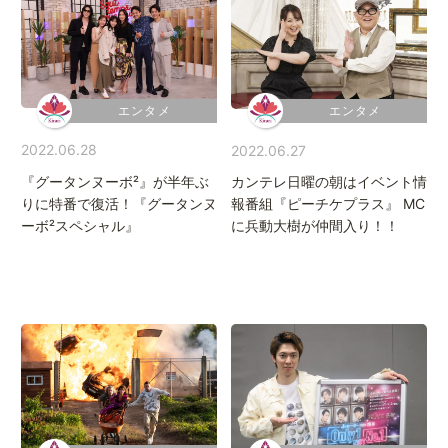
エンタメ
エンタメ
2022.06.28
2022.06.27
『グータンヌーボ²』が半年ぶ
カンテレ日曜の朝はイベント情
りに特番で復活！『グータンヌ
報番組『ピーチケプラス』 MC
ーボ²スペシャル』
に兵動大樹が仲間入り！！