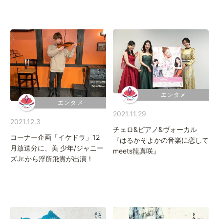
エンタメ
エンタメ
2021.11.29
2021.12.3
チェロ&ピアノ&ヴォーカル
コーナー企画「イケドラ」12
『はるかそよかの音楽に恋して
月放送分に、美 少年/ジャニー
meets龍真咲』
ズJr.から浮所飛貴が出演！