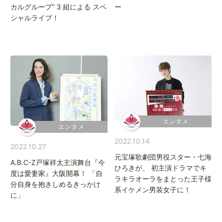
Kirari bu
きらり部スペシャルメンバーについて
カルグループ” 3 組による スペ
ー
シャルライブ！
エンタメ
エンタメ
2022.10.14
2022.10.27
元宝塚歌劇団男役スター・七海
A.B.C-Z戸塚祥太主演舞台『今
ひろきが、 初主演ドラマでキ
度は愛妻家』大阪開幕！ 「自
ラキラオーラをまとった王子様
分自身を抱きしめるきっかけ
系イケメン男装女子に！
に」